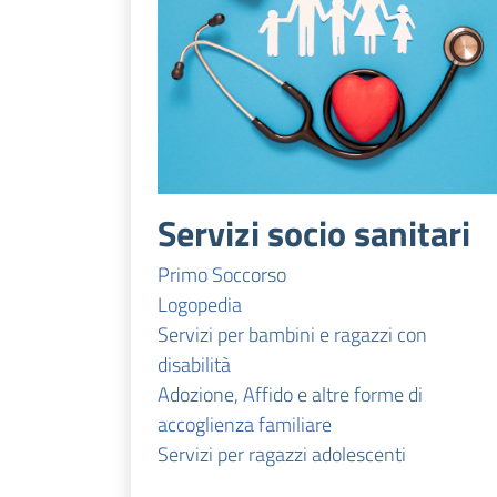
Servizi socio sanitari
Primo Soccorso
Logopedia
Servizi per bambini e ragazzi con
disabilità
Adozione, Affido e altre forme di
accoglienza familiare
Servizi per ragazzi adolescenti