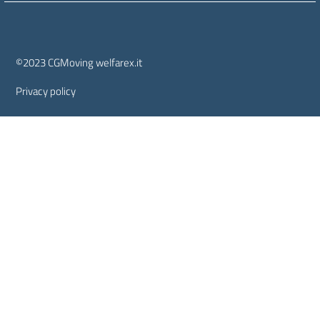
Sezione Link Utili
©2023 CGMoving welfarex.it
Privacy policy