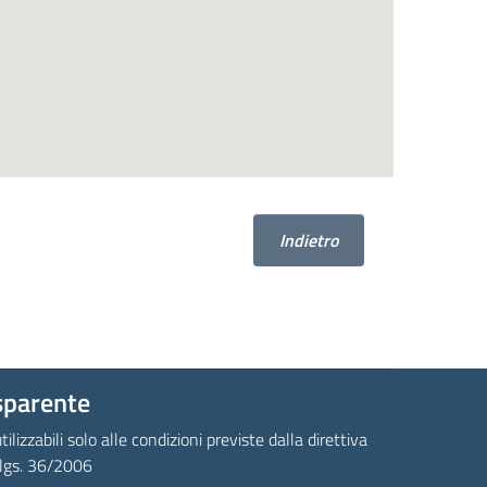
Indietro
sparente
tilizzabili solo alle condizioni previste dalla direttiva
.lgs. 36/2006