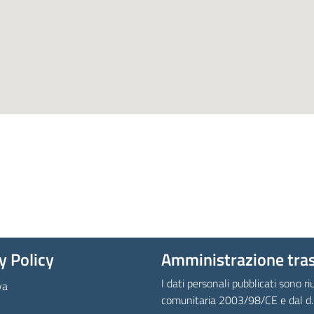
y Policy
Amministrazione tra
I dati personali pubblicati sono riu
va
comunitaria 2003/98/CE e dal d