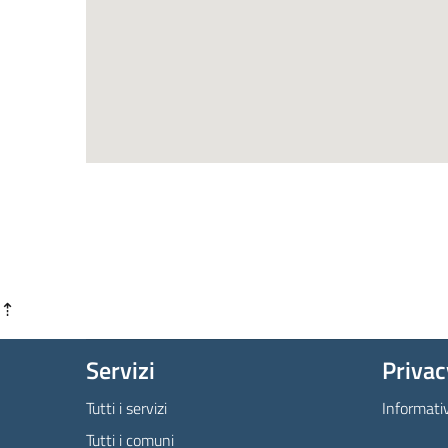
⇡
Servizi
Privac
Tutti i servizi
Informati
Tutti i comuni